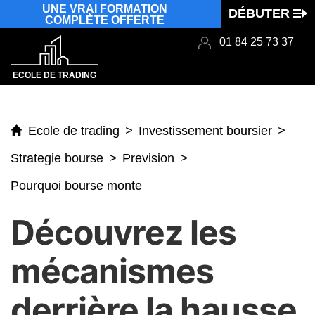
UNE VRAI FORMATION
DÉBUTER
COMPLÈTE OFFERTE
Aller
01 84 25 73 37
au
ECOLE DE TRADING
contenu
Ecole de trading
>
Investissement boursier
>
Strategie bourse
>
Prevision
>
Pourquoi bourse monte
Découvrez les
mécanismes
derrière la hausse